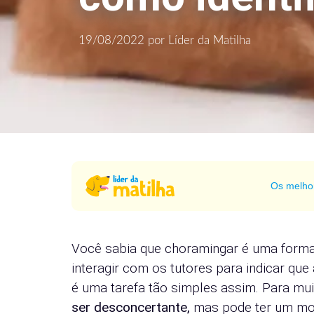
19/08/2022
por
Líder da Matilha
Os melho
Você sabia que choramingar é uma forma
interagir com os tutores para indicar qu
é uma tarefa tão simples assim. Para mui
ser desconcertante,
mas pode ter um mot