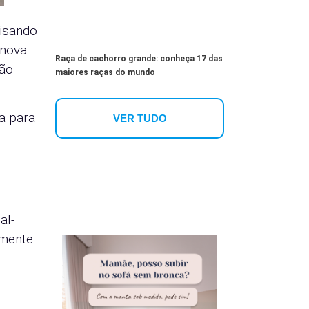
cisando
 nova
Raça de cachorro grande: conheça 17 das
ção
maiores raças do mundo
a para
VER TUDO
s
al-
lmente