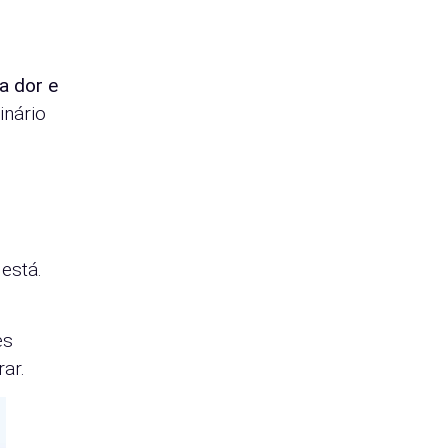
a dor e
inário
 está.
es
ar.