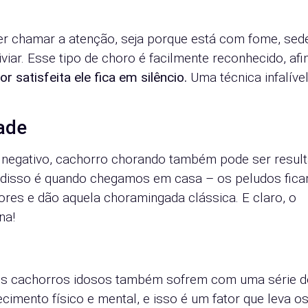
r chamar a atenção, seja porque está com fome, sed
iviar. Esse tipo de choro é facilmente reconhecido, afin
 satisfeita ele fica em silêncio.
Uma técnica infalível
ade
 negativo, cachorro chorando também pode ser resul
 disso é quando chegamos em casa – os peludos fic
res e dão aquela choramingada clássica. E claro, o
na!
os cachorros idosos também sofrem com uma série d
mento físico e mental, e isso é um fator que leva o