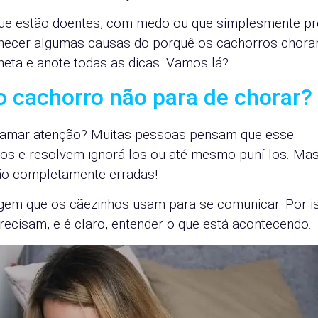
que estão doentes, com medo ou que simplesmente p
onhecer algumas causas do porquê os cachorros chor
aneta e anote todas as dicas. Vamos lá?
o cachorro não para de chorar?
chamar atenção? Muitas pessoas pensam que esse
s e resolvem ignorá-los ou até mesmo puní-los. Ma
são completamente erradas!
guagem que os cãezinhos usam para se comunicar. Por i
ecisam, e é claro, entender o que está acontecendo.