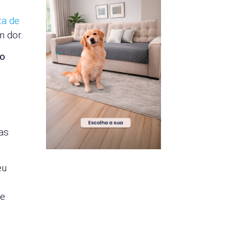
ta de
m dor.
 o
as
eu
se