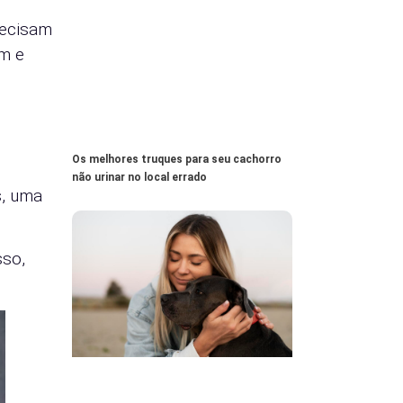
recisam
am e
Os melhores truques para seu cachorro
não urinar no local errado
s, uma
sso,