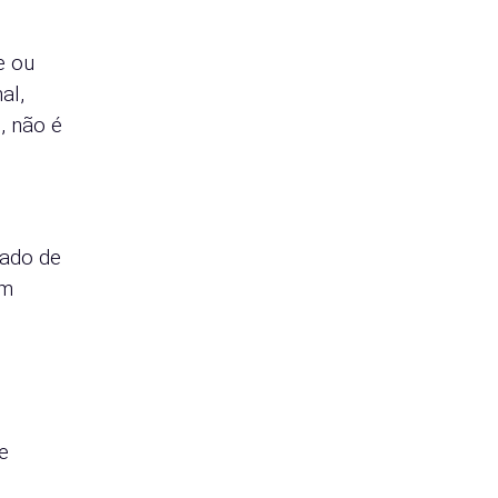
e ou
al,
, não é
tado de
am
e
s