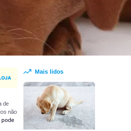
Mais lidos
a de
vos não
e pode