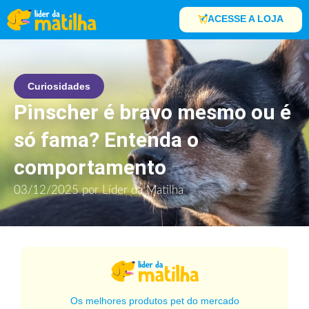
ACESSE A LOJA
Curiosidades
Pinscher é bravo mesmo ou é
só fama? Entenda o
comportamento
03/12/2025
por
Líder da Matilha
Os melhores produtos pet do mercado