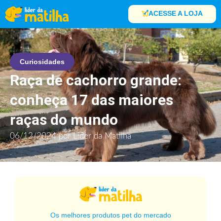
ACESSE A LOJA
Curiosidades
Raça de cachorro grande:
conheça 17 das maiores
raças do mundo
06/12/2024
por
Líder da Matilha
Os melhores produtos pet do mercado