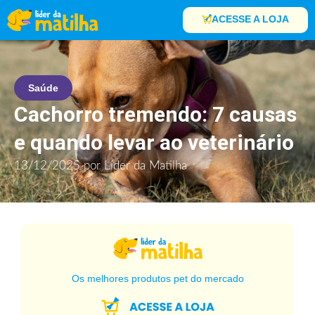
ACESSE A LOJA
Saúde
Cachorro tremendo: 7 causas
e quando levar ao veterinário
13/12/2025
por
Líder da Matilha
Os melhores produtos pet do mercado