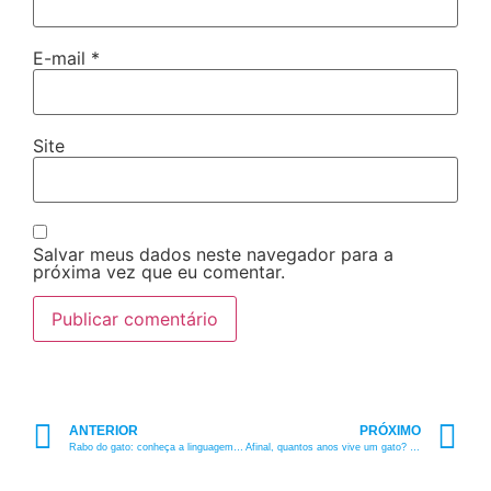
E-mail
*
Site
Salvar meus dados neste navegador para a
próxima vez que eu comentar.
ANTERIOR
PRÓXIMO
Rabo do gato: conheça a linguagem corporal do seu felino!
Afinal, quantos anos vive um gato? Vive mais do que cachorro?