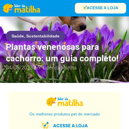
ACESSE A LOJA
Saúde
,
Sustentabilidade
Plantas venenosas para
cachorro: um guia completo!
04/08/2023
por
Líder da Matilha
Os melhores produtos pet do mercado