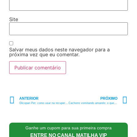
Site
Salvar meus dados neste navegador para a
próxima vez que eu comentar.
ANTERIOR
PRÓXIMO
Glicopan Pet: como usar na recuperação do seu pet
Cachorro vomitando amarelo: o que significa e como cuidar
Ganhe um cupom para sua primeira compra
ENTRE NO CANAL MATILHA VIP