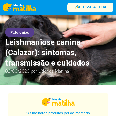
ACESSE A LOJA
Patologias
Leishmaniose canina
(Calazar): sintomas,
transmissão e cuidados
02/03/2026
por
Líder da Matilha
Os melhores produtos pet do mercado