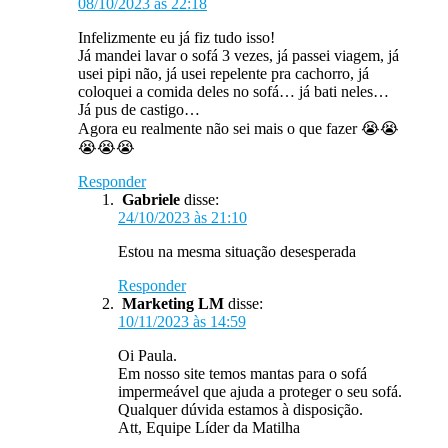
08/10/2023 às 22:18
Infelizmente eu já fiz tudo isso!
Já mandei lavar o sofá 3 vezes, já passei viagem, já
usei pipi não, já usei repelente pra cachorro, já
coloquei a comida deles no sofá… já bati neles…
Já pus de castigo…
Agora eu realmente não sei mais o que fazer 😭😭
😭😭😭
Responder
Gabriele
disse:
24/10/2023 às 21:10
Estou na mesma situação desesperada
Responder
Marketing LM
disse:
10/11/2023 às 14:59
Oi Paula.
Em nosso site temos mantas para o sofá
impermeável que ajuda a proteger o seu sofá.
Qualquer dúvida estamos à disposição.
Att, Equipe Líder da Matilha