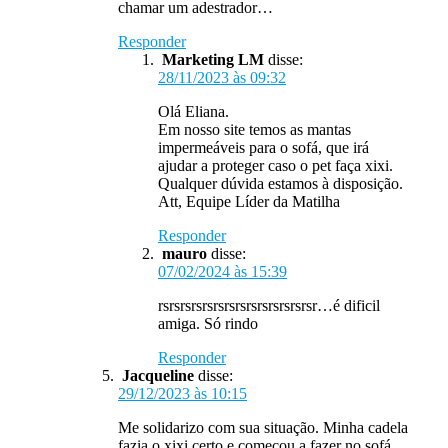
chamar um adestrador…
Responder
Marketing LM
disse:
28/11/2023 às 09:32
Olá Eliana.
Em nosso site temos as mantas
impermeáveis para o sofá, que irá
ajudar a proteger caso o pet faça xixi.
Qualquer dúvida estamos à disposição.
Att, Equipe Líder da Matilha
Responder
mauro
disse:
07/02/2024 às 15:39
rsrsrsrsrsrsrsrsrsrsrsrsrsrsr…é dificil
amiga. Só rindo
Responder
Jacqueline
disse:
29/12/2023 às 10:15
Me solidarizo com sua situação. Minha cadela
fazia o xixi certo e começou a fazer no sofá.