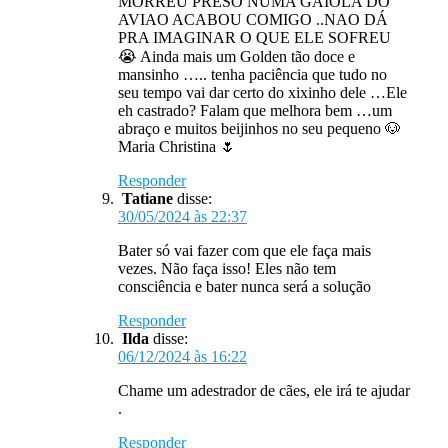
MORREU PRESO NUMA GAIOLA DO
AVIAO ACABOU COMIGO ..NAO DÁ
PRA IMAGINAR O QUE ELE SOFREU
😭 Ainda mais um Golden tão doce e
mansinho ….. tenha paciência que tudo no
seu tempo vai dar certo do xixinho dele …Ele
eh castrado? Falam que melhora bem …um
abraço e muitos beijinhos no seu pequeno 🐶
Maria Christina 🌷
Responder
Tatiane
disse:
30/05/2024 às 22:37
Bater só vai fazer com que ele faça mais
vezes. Não faça isso! Eles não tem
consciência e bater nunca será a solução
Responder
Ilda
disse:
06/12/2024 às 16:22
Chame um adestrador de cães, ele irá te ajudar
.
Responder