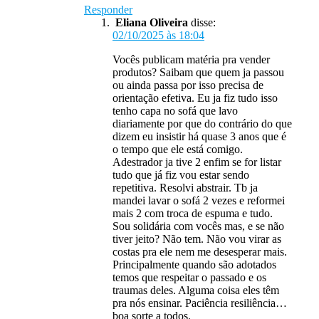
Responder
Eliana Oliveira
disse:
02/10/2025 às 18:04
Vocês publicam matéria pra vender
produtos? Saibam que quem ja passou
ou ainda passa por isso precisa de
orientação efetiva. Eu ja fiz tudo isso
tenho capa no sofá que lavo
diariamente por que do contrário do que
dizem eu insistir há quase 3 anos que é
o tempo que ele está comigo.
Adestrador ja tive 2 enfim se for listar
tudo que já fiz vou estar sendo
repetitiva. Resolvi abstrair. Tb ja
mandei lavar o sofá 2 vezes e reformei
mais 2 com troca de espuma e tudo.
Sou solidária com vocês mas, e se não
tiver jeito? Não tem. Não vou virar as
costas pra ele nem me desesperar mais.
Principalmente quando são adotados
temos que respeitar o passado e os
traumas deles. Alguma coisa eles têm
pra nós ensinar. Paciência resiliência…
boa sorte a todos.