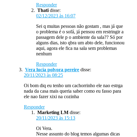
Responder
Thati
disse:
02/12/2023 às 16:07
Sei q muitas pessoas não gostam , mas já que
o problema é o sofá, já pensou em restringir a
passagem dele p o ambiente da sala?? Só por
alguns dias, isto qbra um abto dele, funcionou
aqui, agora ele fica na sala sem problemas
nenhum
Responder
Vera lucia polvora pereire
disse:
20/11/2023 às 08:25
Oi bom diq eu tenho um cachorrinho ele nao estrga
nada da casa mais queria saber como eu fasso para
ele nao fazer xixi na cozinha
Responder
Marketing LM
disse:
20/11/2023 às 15:13
Oi Vera.
Nesse assunto do blog temos algumas dicas