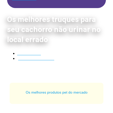
Os melhores truques para
seu cachorro não urinar no
local errado
27/11/2024
por
Líder da Matilha
Os melhores produtos pet do mercado