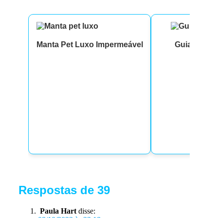
Manta Pet Luxo Impermeável
Guia Class
Respostas de 39
Paula Hart
disse: