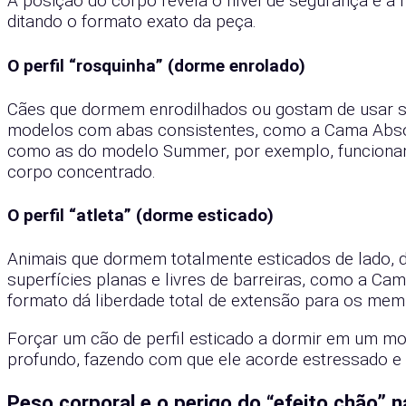
A posição do corpo revela o nível de segurança e a 
ditando o formato exato da peça.
O perfil “rosquinha” (dorme enrolado)
Cães que dormem enrodilhados ou gostam de usar s
modelos com abas consistentes, como a Cama Absol
como as do modelo Summer, por exemplo, funcionam
corpo concentrado.
O perfil “atleta” (dorme esticado)
Animais que dormem totalmente esticados de lado,
superfícies planas e livres de barreiras, como a C
formato dá liberdade total de extensão para os mem
Forçar um cão de perfil esticado a dormir em um m
profundo, fazendo com que ele acorde estressado e 
Peso corporal e o perigo do “efeito chão”