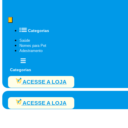
Categorias
Saúde
Nomes para Pet
Adestramento
Categorias
ACESSE A LOJA
ACESSE A LOJA