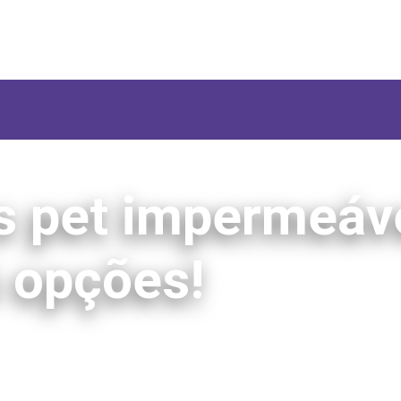
 pet impermeáv
 opções!