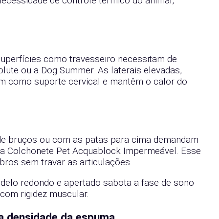
necessidade de controle térmico do animal,
uperfícies como travesseiro necessitam de
ute ou a Dog Summer. As laterais elevadas,
 como suporte cervical e mantêm o calor do
 de bruços ou com as patas para cima demandam
ama Colchonete Pet Acquablock Impermeável. Esse
bros sem travar as articulações.
odelo redondo e apertado sabota a fase de sono
com rigidez muscular.
 na densidade da espuma