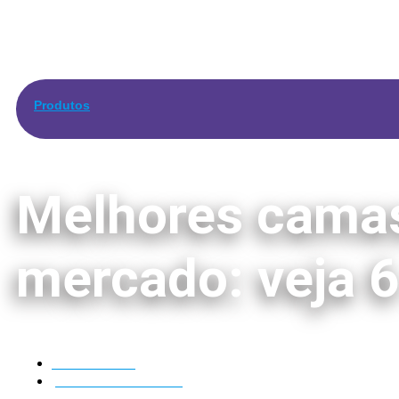
Produtos
Melhores camas
mercado: veja 6
29/09/2023
por
Líder da Matilha