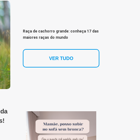
Raça de cachorro grande: conheça 17 das
maiores raças do mundo
VER TUDO
 da
s!