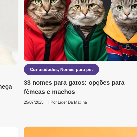
Curiosidades
,
Nomes para pet
33 nomes para gatos: opções para
heça
fêmeas e machos
25/07/2025
| Por
Líder Da Matilha