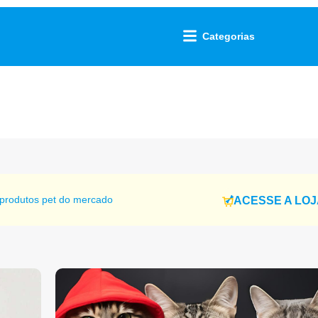
Categorias
produtos pet do mercado
ACESSE A LO