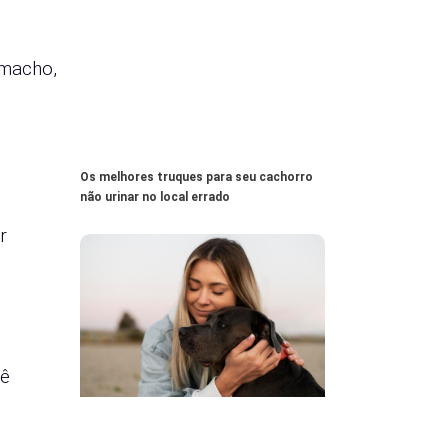
 macho,
Os melhores truques para seu cachorro
não urinar no local errado
r
cê