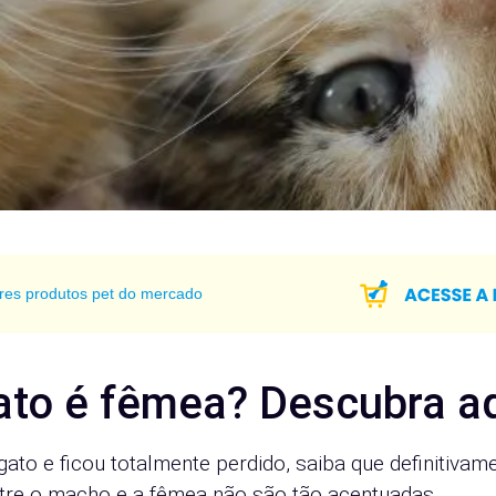
res produtos pet do mercado
ato é fêmea? Descubra a
gato e ficou totalmente perdido, saiba que definitivam
ntre o macho e a fêmea não são tão acentuadas,