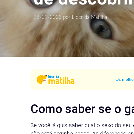
28/01/2023
por
Líder da Matilha
Os melho
Como saber se o g
Se você já quis saber qual o sexo do seu 
não está sozinho nessa. As diferenças e