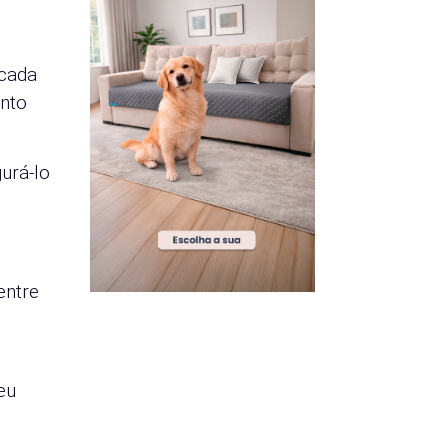
 cada
onto
urá-lo
entre
eu