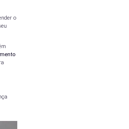
ender o
seu
bém
amento
ra
nça