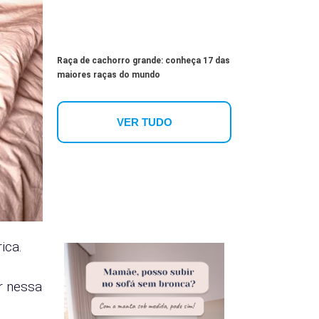
Raça de cachorro grande: conheça 17 das
maiores raças do mundo
VER TUDO
ica.
r nessa