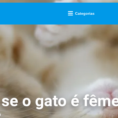
Categorias
se o gato é fême
r