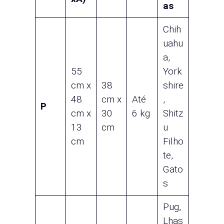
as
Chih
uahu
a,
55
York
cm x
38
shire
48
cm x
Até
,
P
cm x
30
6 kg
Shitz
13
cm
u
cm
Filho
te,
Gato
s
Pug,
Lhas