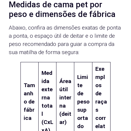
Medidas de cama pet por
peso e dimensões de fábrica
Abaixo, confira as dimensões exatas de ponta
a ponta, o espaço útil de deitar e o limite de
peso recomendado para guiar a compra da
sua matilha de forma segura:
Exe
Med
Limi
mpl
ida
Área
Tam
te
os
exte
útil
anh
de
de
rna
inter
o de
peso
raça
tota
na
fábr
sup
s
l
(deit
ica
orta
corr
(CxL
ar)
do
elat
xA)