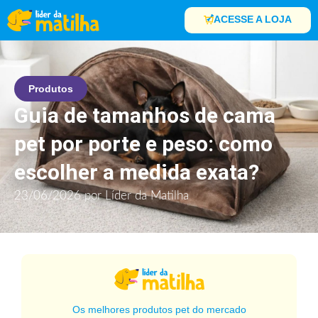
ACESSE A LOJA
Produtos
Guia de tamanhos de cama
pet por porte e peso: como
escolher a medida exata?
23/06/2026
por
Líder da Matilha
Os melhores produtos pet do mercado