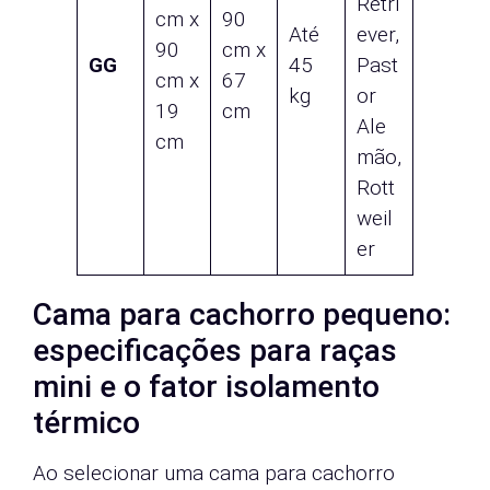
Retri
cm x
90
Até
ever,
90
cm x
GG
45
Past
cm x
67
kg
or
19
cm
Ale
cm
mão,
Rott
weil
er
Cama para cachorro pequeno:
especificações para raças
mini e o fator isolamento
térmico
Ao selecionar uma cama para cachorro