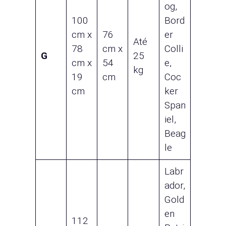
og,
100
Bord
cm x
76
er
Até
78
cm x
Colli
G
25
cm x
54
e,
kg
19
cm
Coc
cm
ker
Span
iel,
Beag
le
Labr
ador,
Gold
en
112