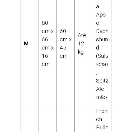
a
Aps
80
o,
cm x
60
Dach
Até
66
cm x
shun
M
12
cm x
45
d
kg
16
cm
(Sals
cm
icha)
,
Spitz
Ale
mão
Fren
ch
Bulld