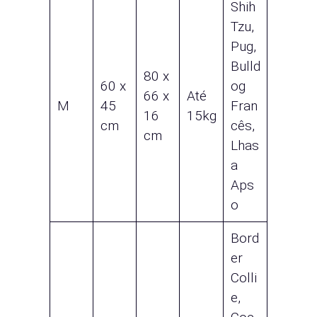
Shih
Tzu,
Pug,
Bulld
80 x
60 x
og
66 x
Até
M
45
Fran
16
15kg
cm
cês,
cm
Lhas
a
Aps
o
Bord
er
Colli
e,