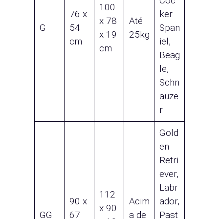
Coc
100
76 x
ker
x 78
Até
G
54
Span
x 19
25kg
cm
iel,
cm
Beag
le,
Schn
auze
r
Gold
en
Retri
ever,
Labr
112
90 x
Acim
ador,
x 90
GG
67
a de
Past