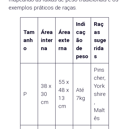
exemplos práticos de raças.
Indi
Raç
Tam
Área
Área
caç
as
anh
inter
exte
ão
suge
o
na
rna
de
rida
peso
s
Pins
cher,
55 x
38 x
York
48 x
Até
P
30
shire
13
7kg
cm
,
cm
Malt
ês