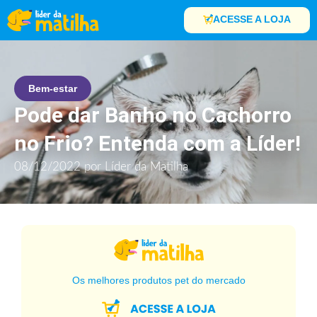
ACESSE A LOJA
Bem-estar
Pode dar Banho no Cachorro
no Frio? Entenda com a Líder!
08/12/2022
por
Líder da Matilha
Os melhores produtos pet do mercado