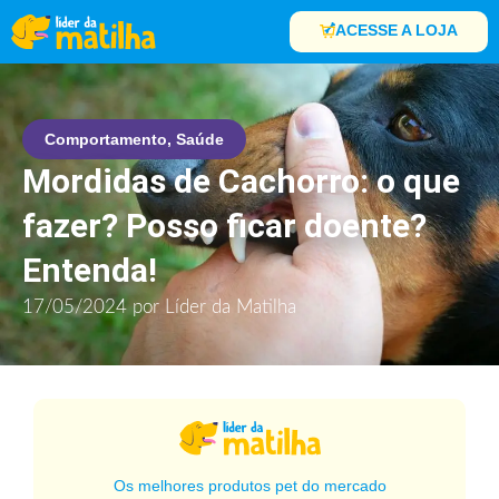
ACESSE A LOJA
Comportamento
,
Saúde
Mordidas de Cachorro: o que
fazer? Posso ficar doente?
Entenda!
17/05/2024
por
Líder da Matilha
Os melhores produtos pet do mercado