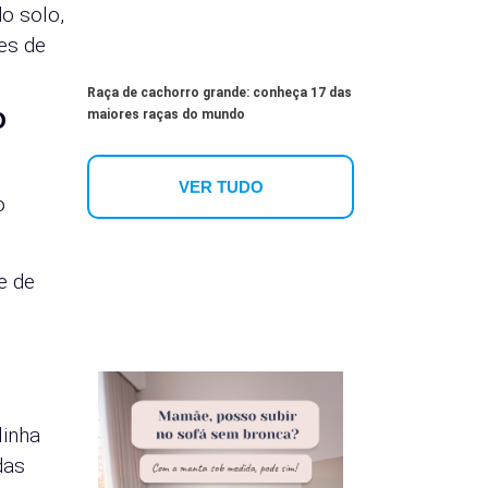
o solo,
es de
Raça de cachorro grande: conheça 17 das
o
maiores raças do mundo
VER TUDO
o
e de
linha
das