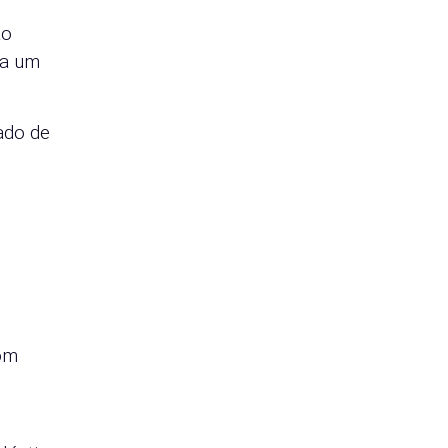
ão
ra um
ado de
om