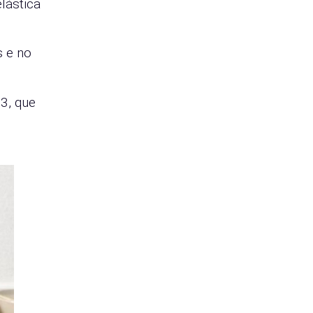
lástica
s e no
3, que