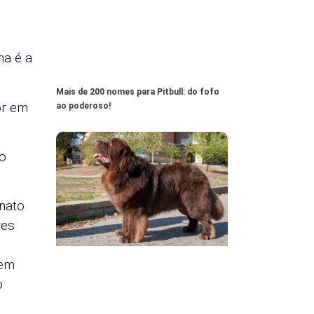
ha é a
Mais de 200 nomes para Pitbull: do fofo
or em
ao poderoso!
to
anato
res
uem
o