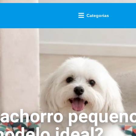
Categorias
cachorro pequen
modelo ideal?