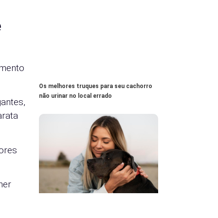
e
amento
Os melhores truques para seu cachorro
não urinar no local errado
antes,
arata
ores
her
.