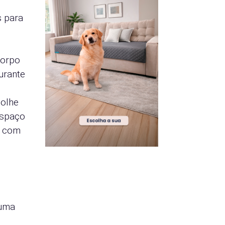
s para
corpo
urante
colhe
espaço
a com
 uma