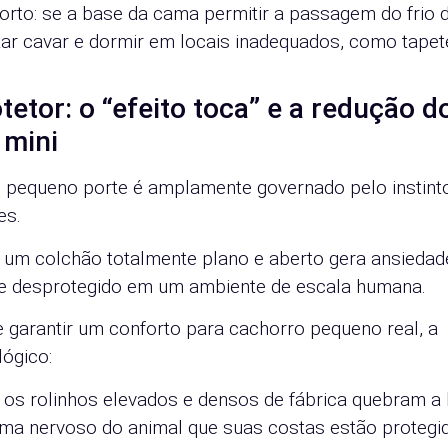
to: se a base da cama permitir a passagem do frio d
tar cavar e dormir em locais inadequados, como tapet
tetor: o “efeito toca” e a redução d
 mini
pequeno porte é amplamente governado pelo instint
es.
e um colchão totalmente plano e aberto gera ansiedad
nte desprotegido em um ambiente de escala humana.
e garantir um conforto para cachorro pequeno real, a
lógico:
: os rolinhos elevados e densos de fábrica quebram a 
tema nervoso do animal que suas costas estão protegi