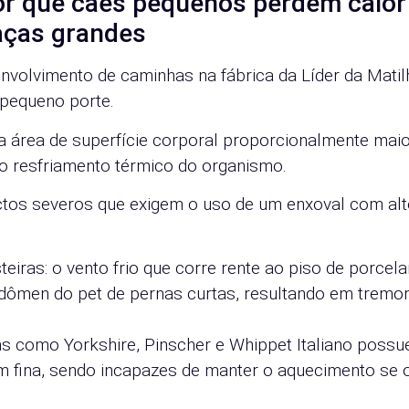
por que cães pequenos perdem calor
raças grandes
senvolvimento de caminhas na fábrica da Líder da Matil
e pequeno porte.
área de superfície corporal proporcionalmente mai
 o resfriamento térmico do organismo.
actos severos que exigem o uso de um enxoval com al
teiras: o vento frio que corre rente ao piso de porcel
bdômen do pet de pernas curtas, resultando em tremo
ças como Yorkshire, Pinscher e Whippet Italiano poss
 fina, sendo incapazes de manter o aquecimento se 