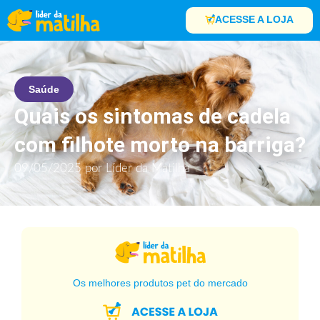
ACESSE A LOJA
Saúde
Quais os sintomas de cadela
com filhote morto na barriga?
09/05/2025
por
Líder da Matilha
Os melhores produtos pet do mercado