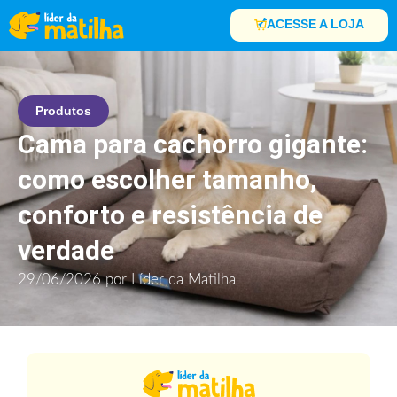
ACESSE A LOJA
Produtos
Cama para cachorro gigante:
como escolher tamanho,
conforto e resistência de
verdade
29/06/2026
por
Líder da Matilha