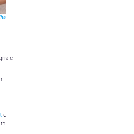
lha
gria e
um
t
o
 um