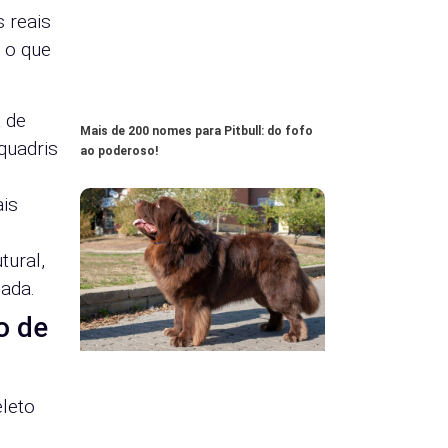
 reais
 o que
 de
Mais de 200 nomes para Pitbull: do fofo
quadris
ao poderoso!
ais
tural,
ada.
o de
leto