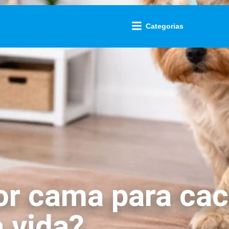
Categorias
or cama para ca
 vida?