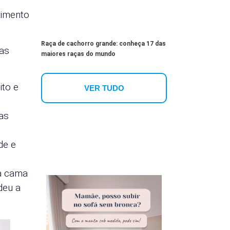
gimento
Raça de cachorro grande: conheça 17 das
as
maiores raças do mundo
ito e
VER TUDO
as
de e
da cama
deu a