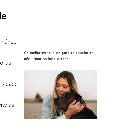
de
inárias
Os melhores truques para seu cachorro
não urinar no local errado
horas
nsidade
ite as