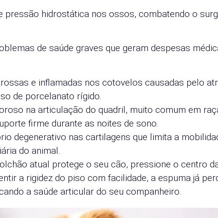
e pressão hidrostática nos ossos, combatendo o sur
problemas de saúde graves que geram despesas médic
grossas e inflamadas nos cotovelos causadas pelo atr
so de porcelanato rígido.
loroso na articulação do quadril, muito comum em raç
suporte firme durante as noites de sono.
io degenerativo nas cartilagens que limita a mobilida
ária do animal.
colchão atual protege o seu cão, pressione o centro 
tir a rigidez do piso com facilidade, a espuma já per
icando a saúde articular do seu companheiro.