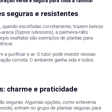
ação verde e segura para toda a família!
es seguras e resistentes
, quando escolhidas corretamente, trazem beleza
reca (Dypsis lutescens), a palmeira-ráfis
epis exaltata) são exemplos de plantas para
tência.
 a purificar o ar. O tutor pode investir nessas
icação correta. O ambiente ganha vida e todos
os: charme e praticidade
são seguras. Algumas opções, como echeveria
odii), entram no grupo de plantas seguras para