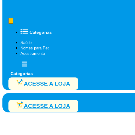
Categorias
Saúde
Nomes para Pet
Adestramento
Categorias
ACESSE A LOJA
ACESSE A LOJA