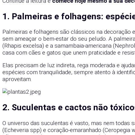
Continue a leitura e
comece hoje mesmo a sua decor
1. Palmeiras e folhagens: espéci
Palmeiras e folhagens são clássicos na decoração e
sem ameaçar o bem-estar do seu peludo. A palmeira-a
(Rhapis excelsa) e a samambaia-americana (Nephrol
casa com cães e gatos que unem praticidade e resis
Elas precisam de luz indireta, rega moderada e ajudam
espécies com tranquilidade, sempre atento à identif
aproveitam.
2. Suculentas e cactos não tóxic
O universo das suculentas é vasto, mas nem todas 
(Echeveria spp) e coração-emaranhado (Ceropegia wo