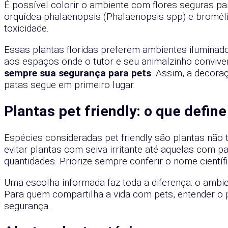
É possível colorir o ambiente com flores seguras par
orquídea-phalaenopsis (Phalaenopsis spp) e bromél
toxicidade.
Essas plantas floridas preferem ambientes iluminado
aos espaços onde o tutor e seu animalzinho conviv
sempre sua segurança para pets
. Assim, a decora
patas segue em primeiro lugar.
Plantas pet friendly: o que defi
Espécies consideradas pet friendly são plantas não 
evitar plantas com seiva irritante até aquelas co
quantidades. Priorize sempre conferir o nome cientí
Uma escolha informada faz toda a diferença: o ambient
Para quem compartilha a vida com pets, entender o p
segurança.