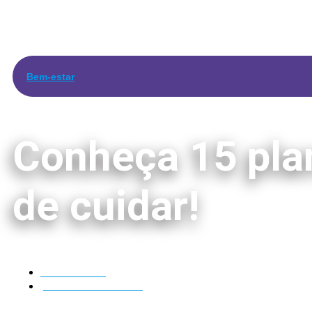
Bem-estar
Conheça 15 plan
de cuidar!
28/11/2025
por
Líder da Matilha