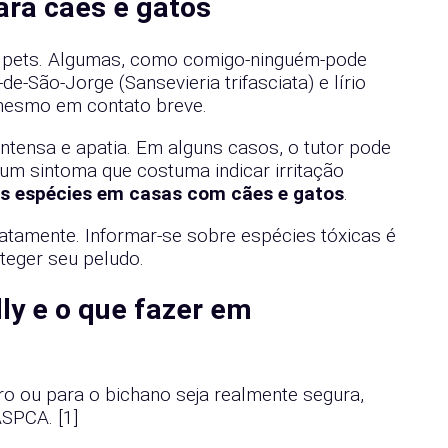
ara cães e gatos
a pets. Algumas, como comigo-ninguém-pode
e-São-Jorge (Sansevieria trifasciata) e lírio
 mesmo em contato breve.
ntensa e apatia. Em alguns casos, o tutor pode
 um sintoma que costuma indicar irritação
sas espécies em casas com cães e gatos
.
iatamente. Informar-se sobre espécies tóxicas é
teger seu peludo.
ly e o que fazer em
ro ou para o bichano seja realmente segura,
ASPCA. [1]