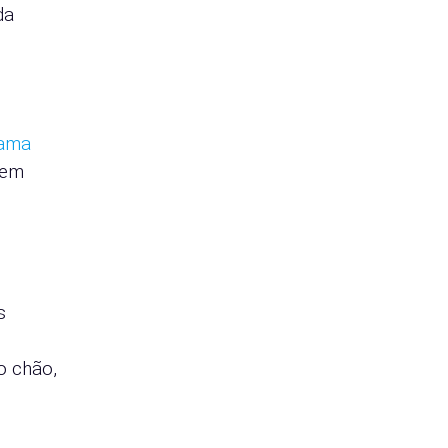
da
ama
 em
s
o chão,