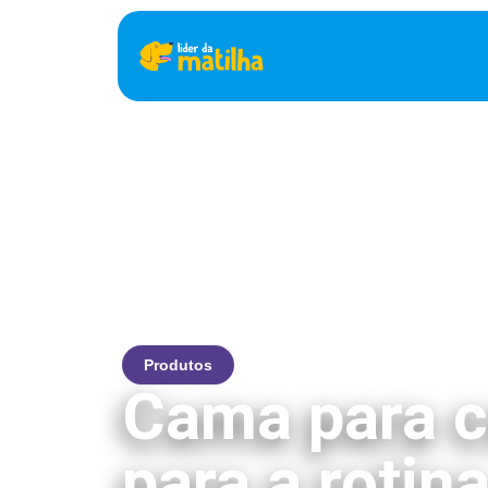
Produtos
Cama para c
para a rotin