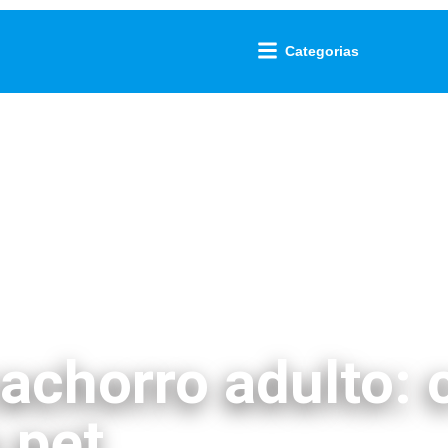
Categorias
achorro adulto: 
a pet