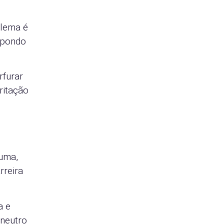
blema é
xpondo
rfurar
ritação
puma,
rreira
a e
 neutro