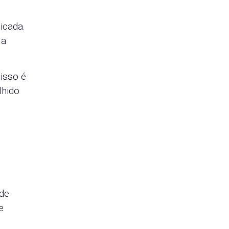
icada.
 a
isso é
lhido