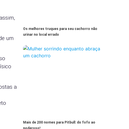
 assim,
Os melhores truques para seu cachorro não
urinar no local errado
 de um
eso
ísico
ostas a
eto
Mais de 200 nomes para Pitbull: do fofo ao
poderoso!