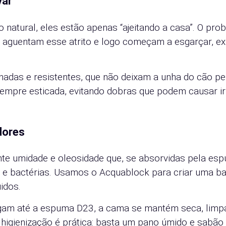
var
o natural, eles estão apenas “ajeitando a casa”. O pro
o aguentam esse atrito e logo começam a esgarçar, e
adas e resistentes, que não deixam a unha do cão pe
sempre esticada, evitando dobras que podem causar ir
odores
nte umidade e oleosidade que, se absorvidas pela es
e bactérias. Usamos o Acquablock para criar uma ba
uidos.
egam até a espuma D23, a cama se mantém seca, limp
 A higienização é prática: basta um pano úmido e sabão