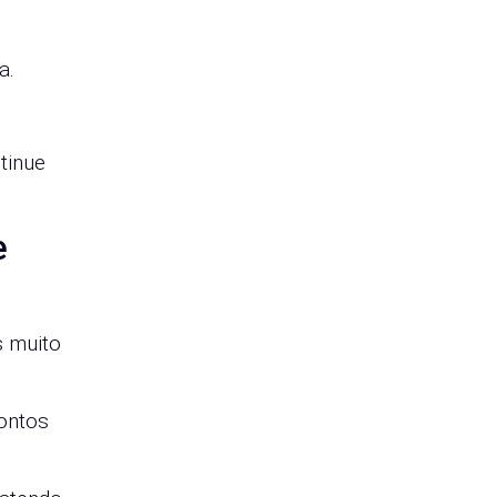
a.
tinue
e
s muito
pontos