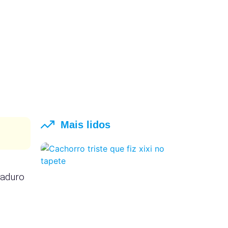
Mais lidos
maduro
a