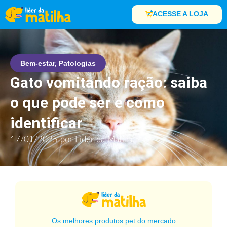
ACESSE A LOJA
Bem-estar
,
Patologias
Gato vomitando ração: saiba
o que pode ser e como
identificar
17/01/2025
por
Líder da Matilha
Os melhores produtos pet do mercado