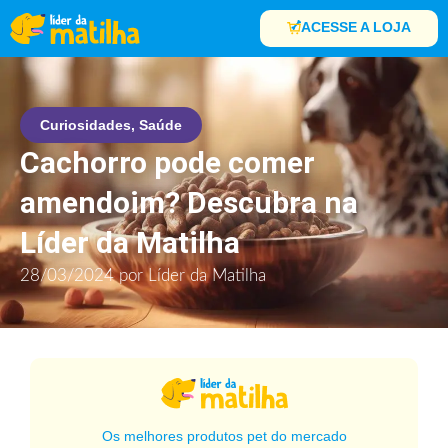
ACESSE A LOJA
Curiosidades
,
Saúde
Cachorro pode comer
amendoim? Descubra na
Líder da Matilha
28/03/2024
por
Líder da Matilha
Os melhores produtos pet do mercado